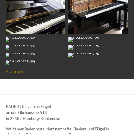
Zurück
BADER | Klaviere & Flügel
an der Elbchaussee 518
in 22587 Hamburg-Blankenese
Waldemar Bader restauriert namhafte Klaviere und Flügel in