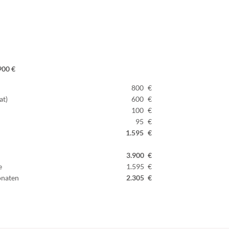
900 €
800
€
at)
600
€
100
€
95
€
1.595
€
3.900
€
e
1.595
€
onaten
2.305
€