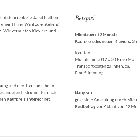
cht sicher, ob Sie dabei bleiben
Beispiel
trument Ihrer Wahl zu erstehen?
in. Wir vermieten Klaviere und
Mietdauer: 12 Monate
Kaufpreis des neuen Klaviers: 3.
Kaution
Monatsmiete (12 x 50 € pro Mon
Transportkosten zu Ihnen, ca.
Eine Stimmung
mung und den Transport beim
nes anderen Instrumentes nach
Neupreis
den Kaufpreis angerechnet.
geleistete Anzahlung durch Miet
Restbetrag
vor Ablauf von 12 M